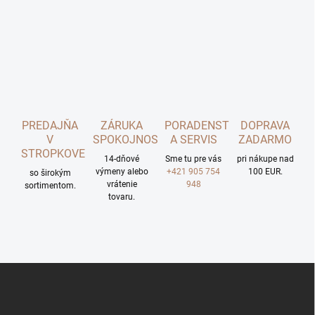
PREDAJŇA
ZÁRUKA
PORADENSTVO
DOPRAVA
V
SPOKOJNOSTI
A SERVIS
ZADARMO
STROPKOVE
14-dňové
Sme tu pre vás
pri nákupe nad
výmeny alebo
+421 905 754
100 EUR.
so širokým
vrátenie
948
sortimentom.
tovaru.
Z
á
p