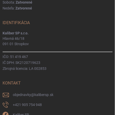
Sobota:
Zatvorené
Nedeľa:
Zatvorené
IDENTIFIKÁCIA
Kaliber SP s.r.o.
Hlavná 46/18
091 01 Stropkov
IČO: 51 419 467
IČ DPH: SK2120719623
Zbrojná licencia: LA 002853
KONTAKT
objednavky
@
kalibersp.sk
+421 905 754 948
Kaliber SP