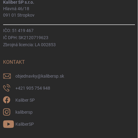
Kaliber SP s.r.o.
Hlavná 46/18
091 01 Stropkov
IČO: 51 419 467
IČ DPH: SK2120719623
Zbrojná licencia: LA 002853
KONTAKT
objednavky
@
kalibersp.sk
+421 905 754 948
Kaliber SP
kalibersp
KaliberSP