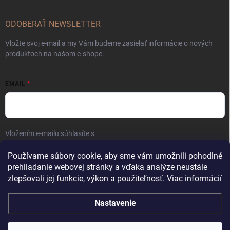
ODOBERAŤ NEWSLETTER
Vložte svoj e-mail a my Vám budeme zasielať informácie o nových
produktoch na našom e-shope.
EMAIL
Vložením e-mailu súhlasíte s
podmienkami ochrany osobných údajov
Prihlásiť sa
Používame súbory cookie, aby sme vám umožnili pohodlné
prehliadanie webovej stránky a vďaka analýze neustále
zlepšovali jej funkcie, výkon a použiteľnosť.
Viac informácií
Nastavenie