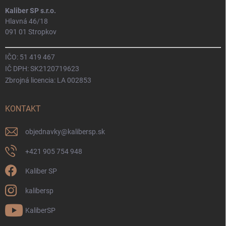
Kaliber SP s.r.o.
Hlavná 46/18
091 01 Stropkov
IČO: 51 419 467
IČ DPH: SK2120719623
Zbrojná licencia: LA 002853
KONTAKT
objednavky
@
kalibersp.sk
+421 905 754 948
Kaliber SP
kalibersp
KaliberSP