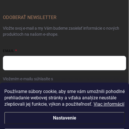
ODOBERAŤ NEWSLETTER
Vložte svoj e-mail a my Vám budeme zasielať informácie o nových
produktoch na našom e-shope.
EMAIL
Vložením e-mailu súhlasíte s
podmienkami ochrany osobných údajov
Prihlásiť sa
Používame súbory cookie, aby sme vám umožnili pohodlné
prehliadanie webovej stránky a vďaka analýze neustále
zlepšovali jej funkcie, výkon a použiteľnosť.
Viac informácií
Nastavenie