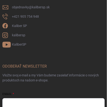
objednavky
@
kalibersp.sk
+421 905 754 948
Kaliber SP
kalibersp
KaliberSP
ODOBERAŤ NEWSLETTER
Vložte svoj e-mail a my Vám budeme zasielať informácie o nových
produktoch na našom e-shope.
EMAIL