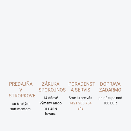
PREDAJŇA
ZÁRUKA
PORADENSTVO
DOPRAVA
V
SPOKOJNOSTI
A SERVIS
ZADARMO
STROPKOVE
14-dňové
Sme tu pre vás
pri nákupe nad
výmeny alebo
+421 905 754
100 EUR.
so širokým
vrátenie
948
sortimentom.
tovaru.