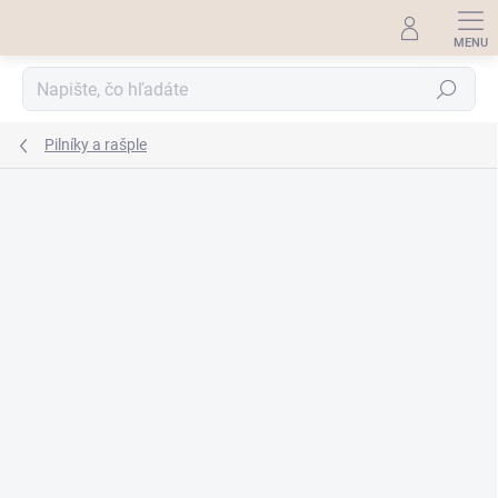
Prejsť
na
obsah
Hľadať
Pilníky a rašple