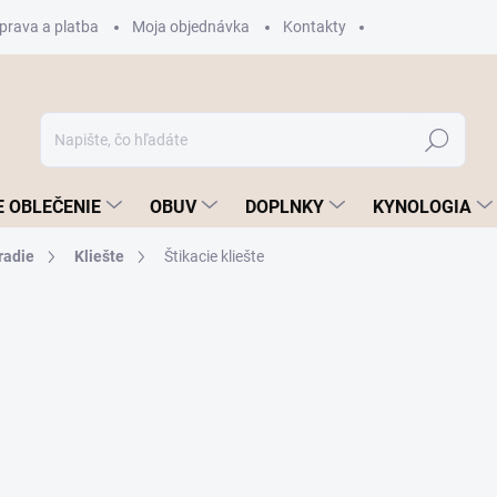
prava a platba
Moja objednávka
Kontakty
Hľadať
 OBLEČENIE
OBUV
DOPLNKY
KYNOLOGIA
radie
Kliešte
Štikacie kliešte