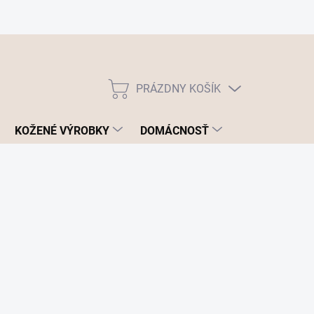
PRÁZDNY KOŠÍK
NÁKUPNÝ
KOŠÍK
KOŽENÉ VÝROBKY
DOMÁCNOSŤ