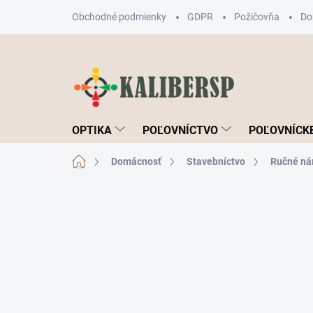
Prejsť
Obchodné podmienky
GDPR
Požičovňa
Do
na
obsah
OPTIKA
POĽOVNÍCTVO
POĽOVNÍCKE
Domov
Domácnosť
Stavebníctvo
Ručné ná