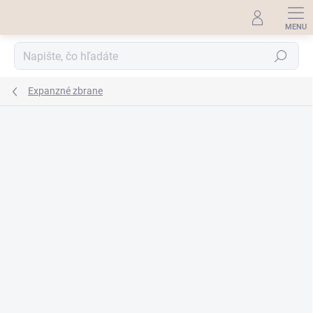
Prejsť
na
obsah
Hľadať
Expanzné zbrane