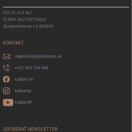
IČO: 51 419 467
IČ DPH: SK2120719623
Zbrojná licencia: LA 002853
KONTAKT
objednavky
@
kalibersp.sk
+421 905 754 948
Kaliber SP
kalibersp
KaliberSP
ODOBERAŤ NEWSLETTER