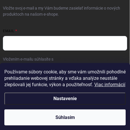
Vložte svoj e-mail a my Vám budeme zasielať informácie o nových
produktoch na našom e-shope.
EMAIL
Vložením e-mailu súhlasíte s
podmienkami ochrany osobných údajov
Prihlásiť sa
Používame súbory cookie, aby sme vám umožnili pohodlné
prehliadanie webovej stránky a vďaka analýze neustále
zlepšovali jej funkcie, výkon a použiteľnosť.
Viac informácií
Nastavenie
Copyright 2026
Kaliber SP s.r.o.
. Všetky práva vyhradené.
Súhlasím
Vytvoril Shoptet