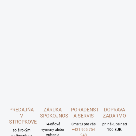
PREDAJŇA
ZÁRUKA
PORADENSTVO
DOPRAVA
V
SPOKOJNOSTI
A SERVIS
ZADARMO
STROPKOVE
14-dňové
Sme tu pre vás
pri nákupe nad
výmeny alebo
+421 905 754
100 EUR.
so širokým
vrátenie
948
sortimentom.