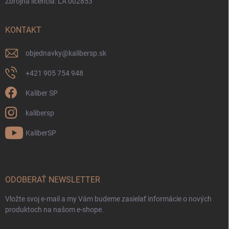
Zbrojná licencia: LA 002853
KONTAKT
objednavky
@
kalibersp.sk
+421 905 754 948
Kaliber SP
kalibersp
KaliberSP
ODOBERAŤ NEWSLETTER
Vložte svoj e-mail a my Vám budeme zasielať informácie o nových
produktoch na našom e-shope.