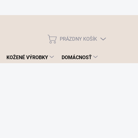
PRÁZDNY KOŠÍK
NÁKUPNÝ
KOŠÍK
KOŽENÉ VÝROBKY
DOMÁCNOSŤ