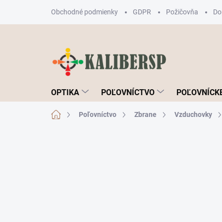
Prejsť
Obchodné podmienky
GDPR
Požičovňa
Do
na
obsah
OPTIKA
POĽOVNÍCTVO
POĽOVNÍCKE
Domov
Poľovníctvo
Zbrane
Vzduchovky