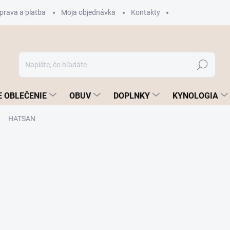
prava a platba
Moja objednávka
Kontakty
Hľadať
 OBLEČENIE
OBUV
DOPLNKY
KYNOLOGIA
HATSAN