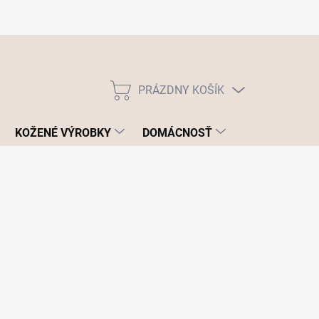
PRÁZDNY KOŠÍK
NÁKUPNÝ
KOŠÍK
KOŽENÉ VÝROBKY
DOMÁCNOSŤ