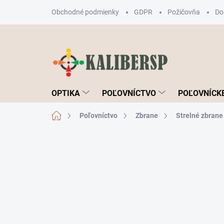
Prejsť
Obchodné podmienky
GDPR
Požičovňa
Do
na
obsah
OPTIKA
POĽOVNÍCTVO
POĽOVNÍCKE
Domov
Poľovníctvo
Zbrane
Strelné zbrane