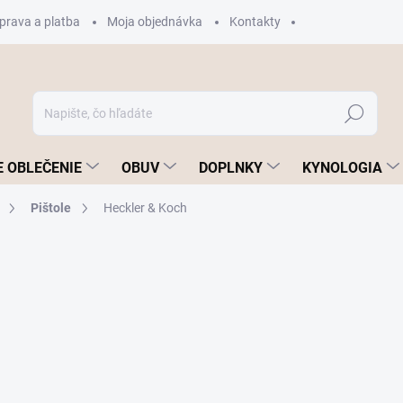
prava a platba
Moja objednávka
Kontakty
Hľadať
 OBLEČENIE
OBUV
DOPLNKY
KYNOLOGIA
Pištole
Heckler & Koch