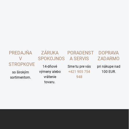
PREDAJŇA
ZÁRUKA
PORADENSTVO
DOPRAVA
V
SPOKOJNOSTI
A SERVIS
ZADARMO
STROPKOVE
14-dňové
Sme tu pre vás
pri nákupe nad
výmeny alebo
+421 905 754
100 EUR.
so širokým
vrátenie
948
sortimentom.
tovaru.
Z
á
p