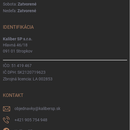
Sobota:
Zatvorené
Nedeľa:
Zatvorené
IDENTIFIKÁCIA
Kaliber SP s.r.o.
Hlavná 46/18
091 01 Stropkov
IČO: 51 419 467
IČ DPH: SK2120719623
Zbrojná licencia: LA 002853
KONTAKT
objednavky
@
kalibersp.sk
+421 905 754 948