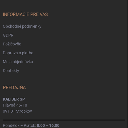
ä
t
i
INFORMÁCIE PRE VÁS
e
Obchodné podmienky
GDPR
Požičovňa
Doprava a platba
Moja objednávka
Kontakty
PREDAJŇA
KALIBER SP
Hlavná 46/18
091 01 Stropkov
Pondelok – Piatok:
8:00 – 16:00