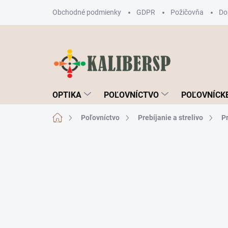
Prejsť
Obchodné podmienky
GDPR
Požičovňa
Do
na
obsah
OPTIKA
POĽOVNÍCTVO
POĽOVNÍCKE
Domov
Poľovníctvo
Prebíjanie a strelivo
Pr