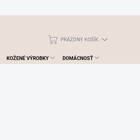
PRÁZDNY KOŠÍK
NÁKUPNÝ
KOŠÍK
KOŽENÉ VÝROBKY
DOMÁCNOSŤ