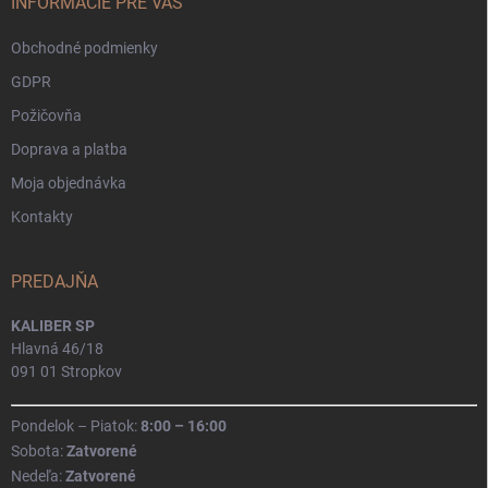
i
INFORMÁCIE PRE VÁS
e
Obchodné podmienky
GDPR
Požičovňa
Doprava a platba
Moja objednávka
Kontakty
PREDAJŇA
KALIBER SP
Hlavná 46/18
091 01 Stropkov
Pondelok – Piatok:
8:00 – 16:00
Sobota:
Zatvorené
Nedeľa:
Zatvorené