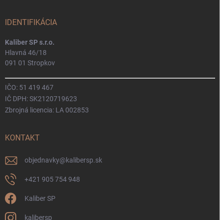
IDENTIFIKÁCIA
Kaliber SP s.r.o.
Hlavná 46/18
091 01 Stropkov
IČO: 51 419 467
IČ DPH: SK2120719623
Zbrojná licencia: LA 002853
KONTAKT
objednavky
@
kalibersp.sk
+421 905 754 948
Kaliber SP
kalibersp