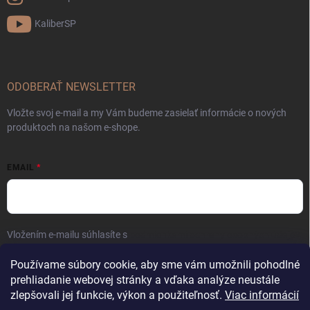
KaliberSP
ODOBERAŤ NEWSLETTER
Vložte svoj e-mail a my Vám budeme zasielať informácie o nových
produktoch na našom e-shope.
EMAIL
Vložením e-mailu súhlasíte s
podmienkami ochrany osobných údajov
Prihlásiť sa
Používame súbory cookie, aby sme vám umožnili pohodlné
prehliadanie webovej stránky a vďaka analýze neustále
zlepšovali jej funkcie, výkon a použiteľnosť.
Viac informácií