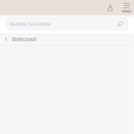
Prejsť
na
obsah
Hľadať
Strelný prach