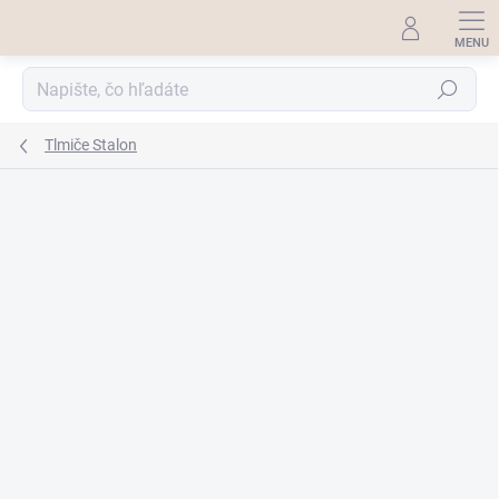
Prejsť
na
obsah
Hľadať
Tlmiče Stalon