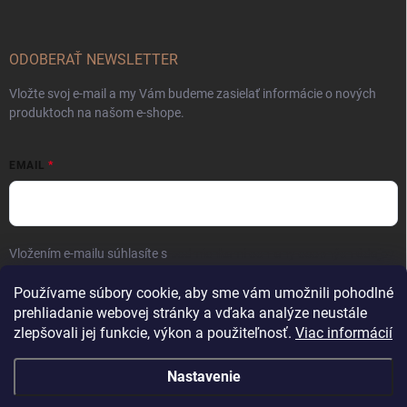
ODOBERAŤ NEWSLETTER
Vložte svoj e-mail a my Vám budeme zasielať informácie o nových
produktoch na našom e-shope.
EMAIL
Vložením e-mailu súhlasíte s
podmienkami ochrany osobných údajov
Prihlásiť sa
Používame súbory cookie, aby sme vám umožnili pohodlné
prehliadanie webovej stránky a vďaka analýze neustále
zlepšovali jej funkcie, výkon a použiteľnosť.
Viac informácií
Nastavenie