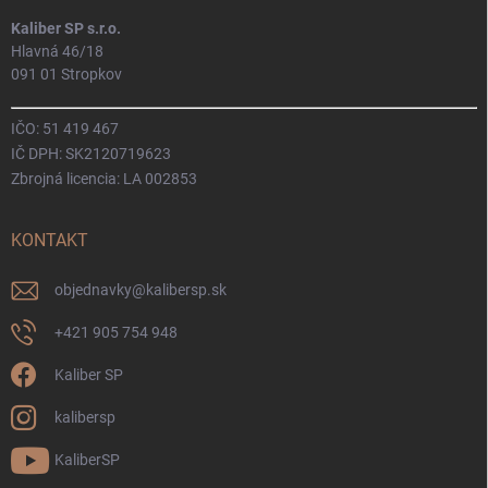
Kaliber SP s.r.o.
Hlavná 46/18
091 01 Stropkov
IČO: 51 419 467
IČ DPH: SK2120719623
Zbrojná licencia: LA 002853
KONTAKT
objednavky
@
kalibersp.sk
+421 905 754 948
Kaliber SP
kalibersp
KaliberSP