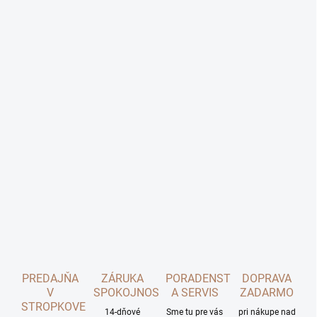
PREDAJŇA
ZÁRUKA
PORADENSTVO
DOPRAVA
V
SPOKOJNOSTI
A SERVIS
ZADARMO
STROPKOVE
14-dňové
Sme tu pre vás
pri nákupe nad