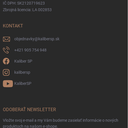
IČ DPH: SK2120719623
Zbrojná licencia: LA 002853
KONTAKT
objednavky
@
kalibersp.sk
+421 905 754 948
Kaliber SP
kalibersp
KaliberSP
ODOBERAŤ NEWSLETTER
Vložte svoj e-mail a my Vám budeme zasielať informácie o nových
produktoch na našom e-shope.