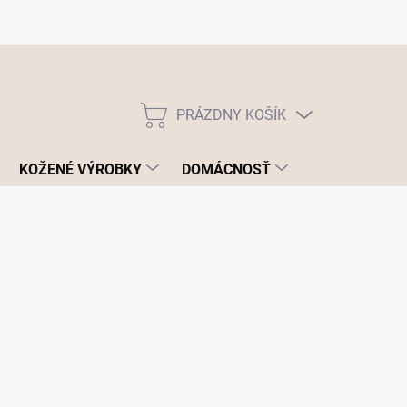
PRÁZDNY KOŠÍK
NÁKUPNÝ
KOŠÍK
KOŽENÉ VÝROBKY
DOMÁCNOSŤ