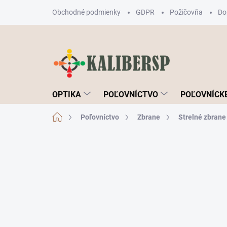
Prejsť
Obchodné podmienky
GDPR
Požičovňa
Do
na
obsah
OPTIKA
POĽOVNÍCTVO
POĽOVNÍCKE
Domov
Poľovníctvo
Zbrane
Strelné zbrane