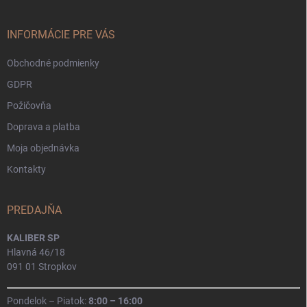
ä
t
i
INFORMÁCIE PRE VÁS
e
Obchodné podmienky
GDPR
Požičovňa
Doprava a platba
Moja objednávka
Kontakty
PREDAJŇA
KALIBER SP
Hlavná 46/18
091 01 Stropkov
Pondelok – Piatok:
8:00 – 16:00