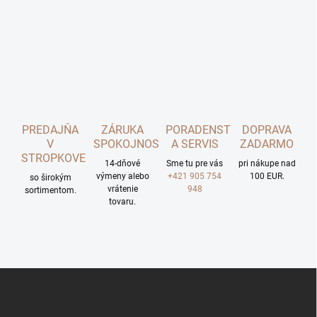
PREDAJŇA
ZÁRUKA
PORADENSTVO
DOPRAVA
V
SPOKOJNOSTI
A SERVIS
ZADARMO
STROPKOVE
14-dňové
Sme tu pre vás
pri nákupe nad
výmeny alebo
+421 905 754
100 EUR.
so širokým
vrátenie
948
sortimentom.
tovaru.
Z
á
p