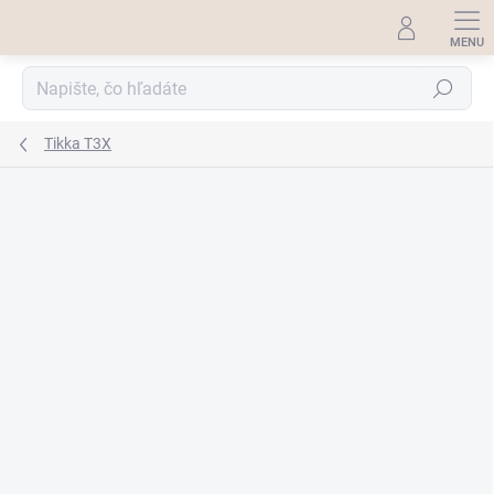
Prejsť
na
obsah
Hľadať
Tikka T3X