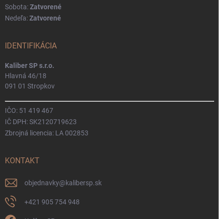
Sobota:
Zatvorené
Nedeľa:
Zatvorené
IDENTIFIKÁCIA
Kaliber SP s.r.o.
Hlavná 46/18
091 01 Stropkov
IČO: 51 419 467
IČ DPH: SK2120719623
Zbrojná licencia: LA 002853
KONTAKT
objednavky
@
kalibersp.sk
+421 905 754 948