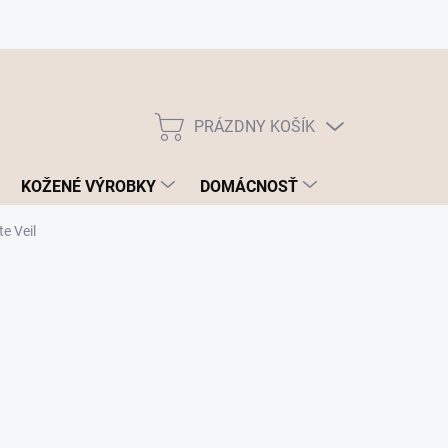
PRÁZDNY KOŠÍK
NÁKUPNÝ
KOŠÍK
KOŽENÉ VÝROBKY
DOMÁCNOSŤ
te Veil