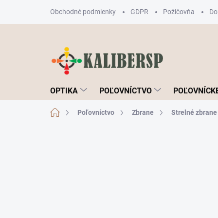
Prejsť
Obchodné podmienky
GDPR
Požičovňa
Do
na
obsah
OPTIKA
POĽOVNÍCTVO
POĽOVNÍCKE
Domov
Poľovníctvo
Zbrane
Strelné zbrane