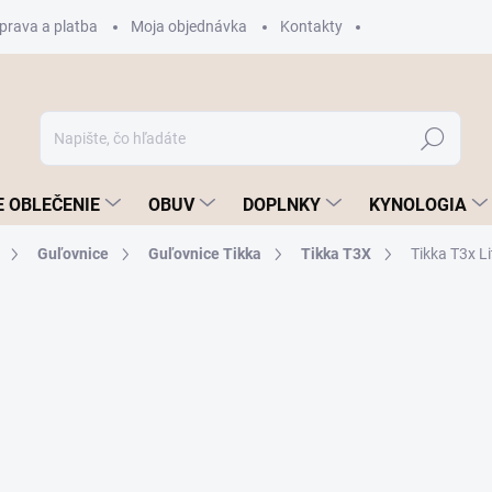
prava a platba
Moja objednávka
Kontakty
Hľadať
 OBLEČENIE
OBUV
DOPLNKY
KYNOLOGIA
Guľovnice
Guľovnice Tikka
Tikka T3X
Tikka T3x Li