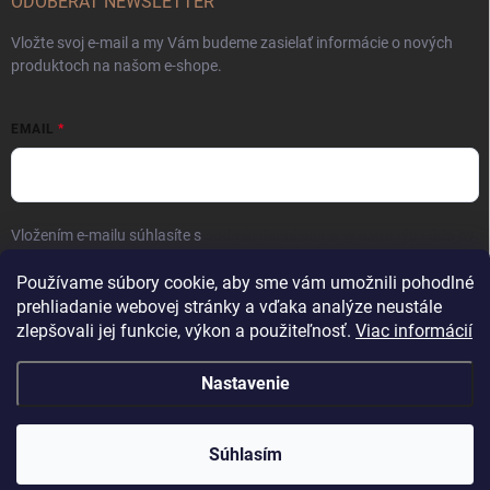
ODOBERAŤ NEWSLETTER
Vložte svoj e-mail a my Vám budeme zasielať informácie o nových
produktoch na našom e-shope.
EMAIL
Vložením e-mailu súhlasíte s
podmienkami ochrany osobných údajov
Prihlásiť sa
Používame súbory cookie, aby sme vám umožnili pohodlné
prehliadanie webovej stránky a vďaka analýze neustále
zlepšovali jej funkcie, výkon a použiteľnosť.
Viac informácií
Nastavenie
Copyright 2026
Kaliber SP s.r.o.
. Všetky práva vyhradené.
Súhlasím
Vytvoril Shoptet