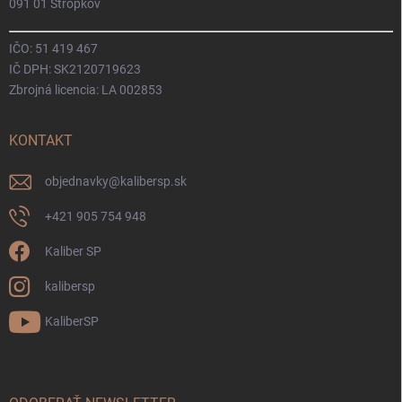
091 01 Stropkov
IČO: 51 419 467
IČ DPH: SK2120719623
Zbrojná licencia: LA 002853
KONTAKT
objednavky
@
kalibersp.sk
+421 905 754 948
Kaliber SP
kalibersp
KaliberSP