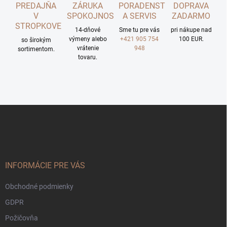
PREDAJŇA
ZÁRUKA
PORADENSTVO
DOPRAVA
V
SPOKOJNOSTI
A SERVIS
ZADARMO
STROPKOVE
14-dňové
Sme tu pre vás
pri nákupe nad
výmeny alebo
+421 905 754
100 EUR.
so širokým
vrátenie
948
sortimentom.
tovaru.
Z
á
p
ä
t
i
INFORMÁCIE PRE VÁS
e
Obchodné podmienky
GDPR
Požičovňa