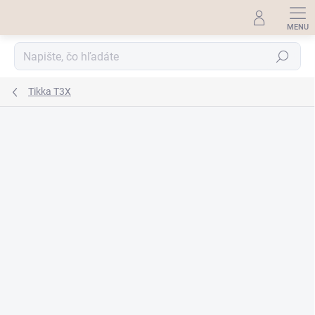
Prejsť
na
obsah
Hľadať
Tikka T3X